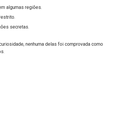
em algumas regiões.
strito.
ções secretas.
uriosidade, nenhuma delas foi comprovada como
os.