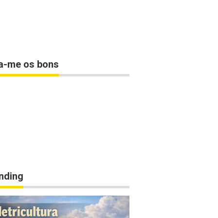
a-me os bons
nding