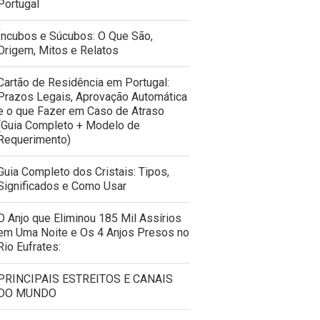
Portugal
Íncubos e Súcubos: O Que São,
Origem, Mitos e Relatos
Cartão de Residência em Portugal:
Prazos Legais, Aprovação Automática
e o que Fazer em Caso de Atraso
(Guia Completo + Modelo de
Requerimento)
Guia Completo dos Cristais: Tipos,
Significados e Como Usar
O Anjo que Eliminou 185 Mil Assírios
em Uma Noite e Os 4 Anjos Presos no
Rio Eufrates:
PRINCIPAIS ESTREITOS E CANAIS
DO MUNDO