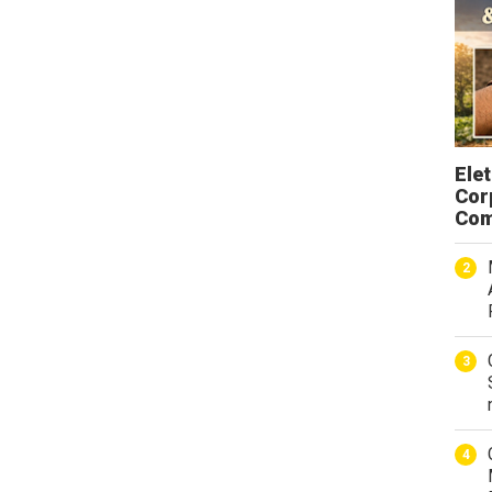
Ele
Cor
Com