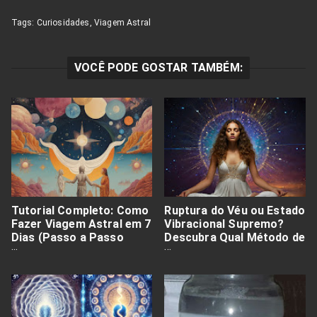
Tags:
Curiosidades
,
Viagem Astral
VOCÊ PODE GOSTAR TAMBÉM:
Tutorial Completo: Como
Ruptura do Véu ou Estado
Fazer Viagem Astral em 7
Vibracional Supremo?
Dias (Passo a Passo
Descubra Qual Método de
Prático e Seguro)
Viagem Astral é o Mais
Poderoso para Você