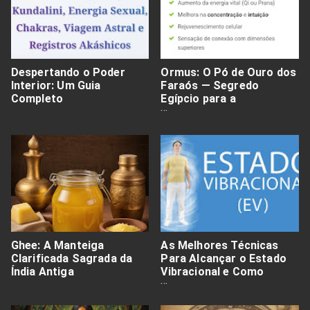
Despertando o Poder
Ormus: O Pó de Ouro dos
Interior: Um Guia
Faraós — Segredo
Completo
Egípcio para a
Longevidade e Expansão
Espiritual
Ghee: A Manteiga
As Melhores Técnicas
Clarificada Sagrada da
Para Alcançar o Estado
Índia Antiga
Vibracional e Como
Potencializá-lo