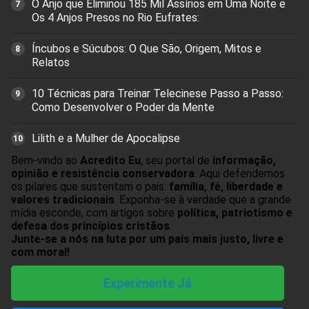
O Anjo que Eliminou 185 Mil Assírios em Uma Noite e
Os 4 Anjos Presos no Rio Eufrates:
Íncubos e Súcubos: O Que São, Origem, Mitos e
Relatos
10 Técnicas para Treinar Telecinese Passo a Passo:
Como Desenvolver o Poder da Mente
Lilith e a Mulher de Apocalipse
Bem-vindo ao
Acredito Eu
, seu portal de
informação,
opinião e resistência conservadora
. Aqui defendemos
os pilares que sustentam o pais:
família, fé, liberdade e
valores tradicionais
. Exponha-se à verdade que a grande
mídia esconde, com artigos sobre
política, patriotismo e
defesa dos princípios cristãos
.
Junte-se a nós na luta por um pais mais justo, livre e
com moral!
Experimente Já