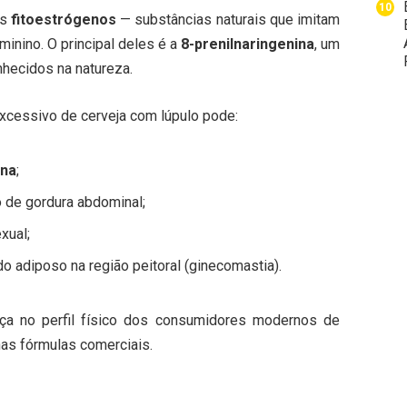
os
fitoestrógenos
— substâncias naturais que imitam
eminino. O principal deles é a
8-prenilnaringenina
, um
hecidos na natureza.
cessivo de cerveja com lúpulo pode:
ona
;
 de gordura abdominal;
xual;
o adiposo na região peitoral (ginecomastia).
ça no perfil físico dos consumidores modernos de
nas fórmulas comerciais.