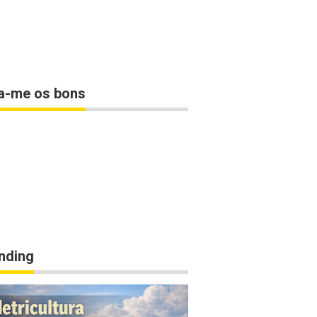
a-me os bons
nding