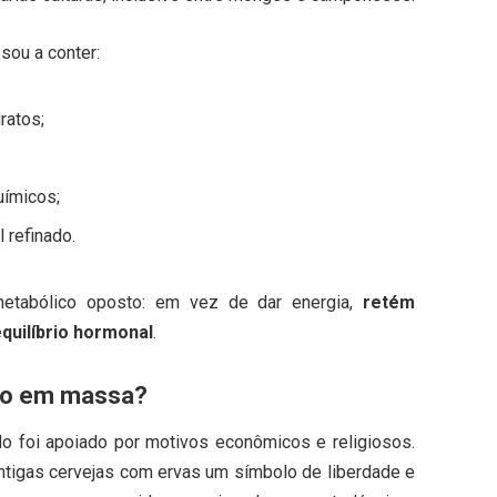
sou a conter:
ratos;
uímicos;
l refinado.
etabólico oposto: em vez de dar energia,
retém
equilíbrio hormonal
.
ado em massa?
lo foi apoiado por motivos econômicos e religiosos.
ntigas cervejas com ervas um símbolo de liberdade e