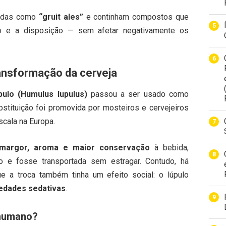
cidas como
“gruit ales”
e continham compostos que
o e a disposição — sem afetar negativamente os
ransformação da cerveja
pulo (Humulus lupulus)
passou a ser usado como
ubstituição foi promovida por mosteiros e cervejeiros
cala na Europa.
margor, aroma e maior conservação
à bebida,
 e fosse transportada sem estragar. Contudo, há
ue a troca também tinha um efeito social: o lúpulo
iedades sedativas
.
 humano?