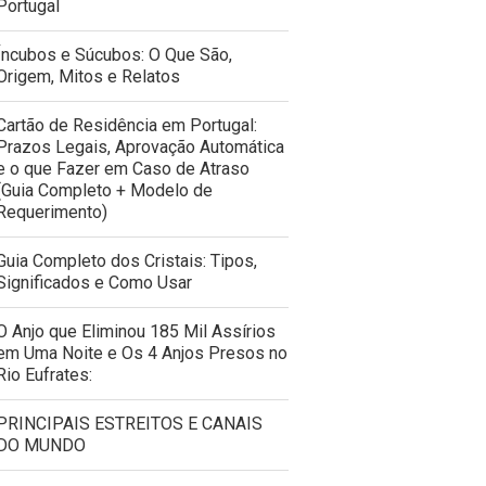
Portugal
Íncubos e Súcubos: O Que São,
Origem, Mitos e Relatos
Cartão de Residência em Portugal:
Prazos Legais, Aprovação Automática
e o que Fazer em Caso de Atraso
(Guia Completo + Modelo de
Requerimento)
Guia Completo dos Cristais: Tipos,
Significados e Como Usar
O Anjo que Eliminou 185 Mil Assírios
em Uma Noite e Os 4 Anjos Presos no
Rio Eufrates:
PRINCIPAIS ESTREITOS E CANAIS
DO MUNDO