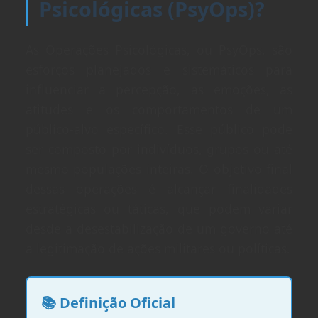
Psicológicas (PsyOps)?
As Operações Psicológicas, ou PsyOps, são
esforços planejados e sistemáticos para
influenciar a percepção, as emoções, as
atitudes e os comportamentos de um
público-alvo específico. Esse público pode
ser composto por indivíduos, grupos ou até
mesmo populações inteiras. O objetivo final
dessas operações é alcançar finalidades
estratégicas ou táticas, que podem variar
desde a desestabilização de um governo até
a legitimação de ações militares ou políticas.
📚 Definição Oficial