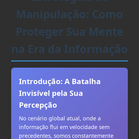
Manipulação: Como
Proteger Sua Mente
na Era da Informação
Introdução: A Batalha
Invisível pela Sua
Percepção
No cenário global atual, onde a
informação flui em velocidade sem
precedentes, somos constantemente