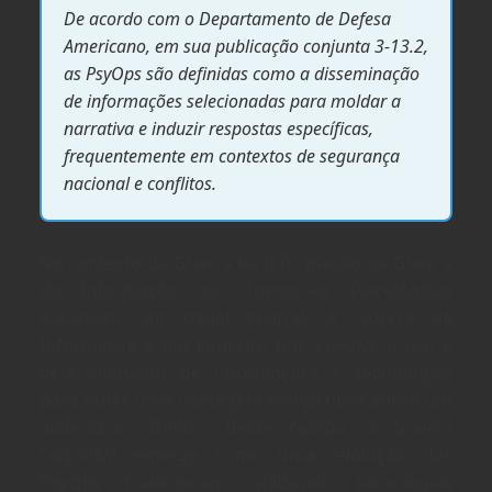
De acordo com o Departamento de Defesa
Americano, em sua publicação conjunta 3-13.2,
as PsyOps são definidas como a disseminação
de informações selecionadas para moldar a
narrativa e induzir respostas específicas,
frequentemente em contextos de segurança
nacional e conflitos.
No contexto da Guerra da Informação ou Guerra
de Informação, as Operações Psicológicas
assumem um papel central. A Guerra da
Informação é um conceito que envolve o uso e
gerenciamento de informações e tecnologias
para obter uma vantagem competitiva sobre um
adversário. Dentro desse campo, a Guerra
Cognitiva emerge como uma evolução das
PsyOps tradicionais, utilizando tecnologias