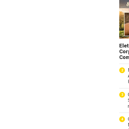
Ele
Cor
Com