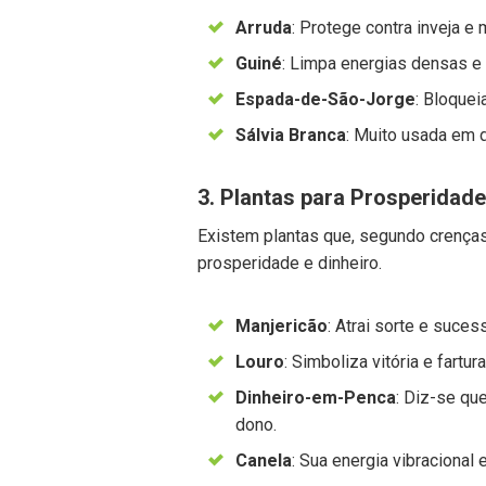
Arruda
: Protege contra inveja e
Guiné
: Limpa energias densas e f
Espada-de-São-Jorge
: Bloquei
Sálvia Branca
: Muito usada em 
3. Plantas para Prosperidad
Existem plantas que, segundo crenças
prosperidade e dinheiro.
Manjericão
: Atrai sorte e suce
Louro
: Simboliza vitória e fartu
Dinheiro-em-Penca
: Diz-se qu
dono.
Canela
: Sua energia vibracional 