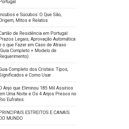
Portugal
Íncubos e Súcubos: O Que São,
Origem, Mitos e Relatos
Cartão de Residência em Portugal:
Prazos Legais, Aprovação Automática
e o que Fazer em Caso de Atraso
(Guia Completo + Modelo de
Requerimento)
Guia Completo dos Cristais: Tipos,
Significados e Como Usar
O Anjo que Eliminou 185 Mil Assírios
em Uma Noite e Os 4 Anjos Presos no
Rio Eufrates:
PRINCIPAIS ESTREITOS E CANAIS
DO MUNDO