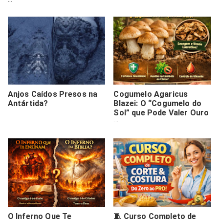
Que Pode Mudar Tudo
Anjos Caídos Presos na
Cogumelo Agaricus
Antártida?
Blazei: O “Cogumelo do
Sol” que Pode Valer Ouro
– Benefícios, Cultivo e
Como Lucrar
O Inferno Que Te
🧵 Curso Completo de