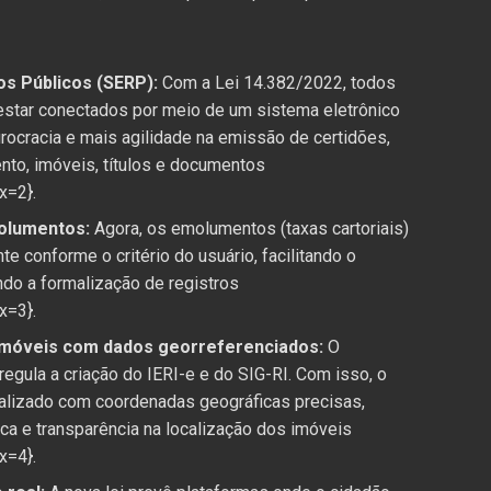
os Públicos (SERP):
Com a Lei 14.382/2022, todos
 estar conectados por meio de um sistema eletrônico
urocracia e mais agilidade na emissão de certidões,
nto, imóveis, títulos e documentos
x=2}.
olumentos:
Agora, os emolumentos (taxas cartoriais)
e conforme o critério do usuário, facilitando o
ndo a formalização de registros
x=3}.
imóveis com dados georreferenciados:
O
gula a criação do IERI-e e do SIG-RI. Com isso, o
ualizado com coordenadas geográficas precisas,
ica e transparência na localização dos imóveis
x=4}.