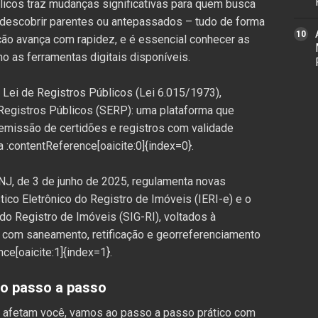
blicos traz mudanças significativas para quem busca
, descobrir parentes ou antepassados – tudo de forma
zação avança com rapidez, e é essencial conhecer as
o as ferramentas digitais disponíveis.
a Lei de Registros Públicos (Lei 6.015/1973),
 Registros Públicos (SERP): uma plataforma que
o emissão de certidões e registros com validade
da :contentReference[oaicite:0]{index=0}.
NJ, de 3 de junho de 2025, regulamenta novas
tico Eletrônico do Registro de Imóveis (IERI-e) e o
o Registro de Imóveis (SIG-RI), voltados à
 com saneamento, retificação e georreferenciamento
e[oaicite:1]{index=1}.
 o passo a passo
 afetam você, vamos ao passo a passo prático com