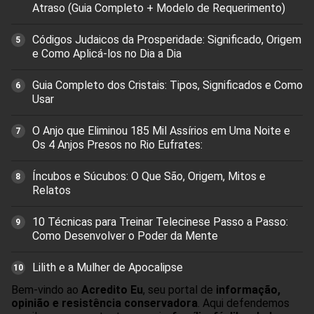
Atraso (Guia Completo + Modelo de Requerimento)
Códigos Judaicos da Prosperidade: Significado, Origem
e Como Aplicá-los no Dia a Dia
Guia Completo dos Cristais: Tipos, Significados e Como
Usar
O Anjo que Eliminou 185 Mil Assírios em Uma Noite e
Os 4 Anjos Presos no Rio Eufrates:
Íncubos e Súcubos: O Que São, Origem, Mitos e
Relatos
10 Técnicas para Treinar Telecinese Passo a Passo:
Como Desenvolver o Poder da Mente
Lilith e a Mulher de Apocalipse
Bem-vindo ao
Acredito Eu
, seu portal de
informação,
opinião e resistência conservadora
. Aqui defendemos