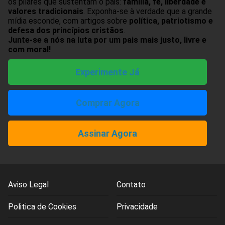
os pilares que sustentam o pais:
família, fé, liberdade e
valores tradicionais
. Exponha-se à verdade que a grande
mídia esconde, com artigos sobre
política, patriotismo e
defesa dos princípios cristãos
.
Junte-se a nós na luta por um pais mais justo, livre e
com moral!
Experimente Já
Comprar Agora
Assinar Agora
Aviso Legal
Contato
Politica de Cookies
Privacidade