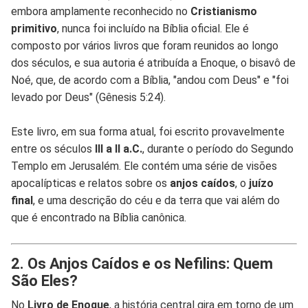
embora amplamente reconhecido no
Cristianismo
primitivo
, nunca foi incluído na Bíblia oficial. Ele é
composto por vários livros que foram reunidos ao longo
dos séculos, e sua autoria é atribuída a Enoque, o bisavô de
Noé, que, de acordo com a Bíblia, "andou com Deus" e "foi
levado por Deus" (Gênesis 5:24).
Este livro, em sua forma atual, foi escrito provavelmente
entre os séculos
III a II a.C.
, durante o período do Segundo
Templo em Jerusalém. Ele contém uma série de visões
apocalípticas e relatos sobre os
anjos caídos
, o
juízo
final
, e uma descrição do céu e da terra que vai além do
que é encontrado na Bíblia canônica.
2. Os Anjos Caídos e os Nefilins: Quem
São Eles?
No
Livro de Enoque
, a história central gira em torno de um